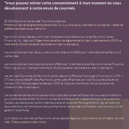
*Vous pouvez retirer votre consentement à tout moment en vous
désabonnant à notre envoi de courriels.
© 2026 Raymond James Ltée. Tous droits réservés.
Protection des renseignements personnels
|
Avis juridiques du site Web du conseiller
|
Gérer les
préférences relatives aux témoins
Raymond James Ltée est une filiale indirecte en propriété exclusive de Raymond James
Financial, Inc., régit par
l’Organisme canadien de réglementation des investissements (OCRI)
et
membre du Fonds canadien de protection des investisseurs
.
Les produits et services liés aux valeurs mobilières sont offerts par l’intermédiaire de Raymond
James Ltée.
Les produits et services d’assurance sont offerts par l’intermédiaire de Raymond James Financial
Planning Ltd., qui n’est pas membre du Fonds canadien de protection des investisseurs.
Les services fiduciaires de Raymond James Ltée sont offerts par Compagnie Trust Solus (« CTS »).
CTS est une société affiliée à Raymond James Ltée offrant des services fiduciaires à travers le
Canada. CTS n’est pas réglementée par l’OCRI et n’est pas membre du Fonds canadien de
protection des investisseurs.
Les conseillers de Raymond James ne sont pas des conseillers fiscaux et nous recommandons
aux clients de demander l’avis d’un conseiller professionnel indépendant pour les questions
fiscales. Les statistiques, les données factuelles et les autres Renseignements, figurant dans ce
document proviennent de sources que Raymond James Ltée croit fiables, mais sans pouvoir en
garantir l’exactitude.
L’utilisation du site Web de Raymond James Ltée est régie par la
Convention d’utilisation du site
Web
|
Préoccupations des clients
.